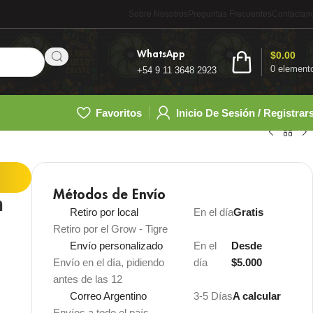
Sobre Nosotros
Preguntas Frecuentes
Contactan
WhatsApp
$
0.00
0
element
+54 9 11 3648 2923
Favoritos
Inicio De Sesión / Registrar
Métodos de Envío
m
Retiro por local
En el día
Gratis
Retiro por el Grow - Tigre
Envío personalizado
En el
Desde
Envío en el día, pidiendo
día
$5.000
antes de las 12
Correo Argentino
3-5 Días
A calcular
Envíos a todo el país