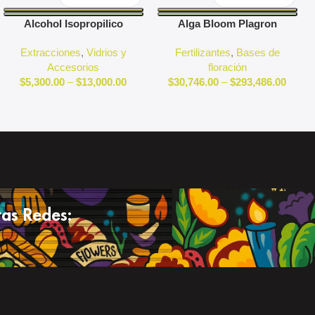
Alcohol Isopropilico
Alga Bloom Plagron
Extracciones
,
Vidrios y
Fertilizantes
,
Bases de
Accesorios
floración
$
5,300.00
–
$
13,000.00
$
30,746.00
–
$
293,486.00
as Redes: