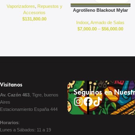
3D Pivot
Vaporizadores
,
Repuestos y
Agrotileno Blackout Mylar
Accesorios
Reflectante Indoor
$
131,800.00
Indoor
,
Armado de Salas
$
7,000.00
–
$
56,000.00
Visitanos
Seguinos en Nuestr
Av. Cazón 463
, Tigre, buenos
Aires
Estacionamiento España 444
Horarios
:
Lunes a Sábados: 11 a 19