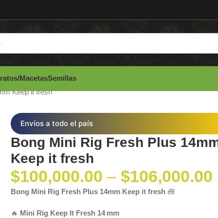
ratos/Macetas
Semillas
mm Keep it fresh
Envíos a todo el país
Bong Mini Rig Fresh Plus 14m
Keep it fresh
$
100,000.00
–
$
106,000.00
Bong Mini Rig Fresh Plus 14mm Keep it fresh
🧰
🔥
Mini Rig Keep It Fresh 14 mm