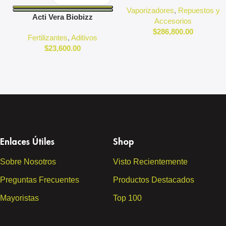
Puffco
Vaporizadores
,
Repuestos y
Acti Vera Biobizz
Accesorios
$
286,800.00
Fertilizantes
,
Aditivos
$
23,600.00
Enlaces Útiles
Shop
Sobre Nosotros
Visto Recientemente
Preguntas Frecuentes
Productos Destacados
Mayoristas
Top 100