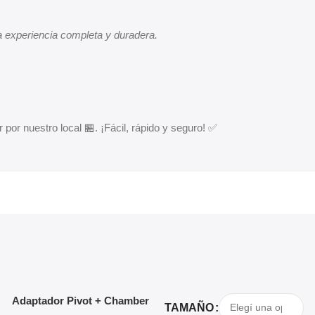
 experiencia completa y duradera.
 por nuestro local 🏪. ¡Fácil, rápido y seguro! ✅
Agregar Al Carrito
Seleccionar Opciones
Adaptador Pivot + Chamber
TAMAÑO