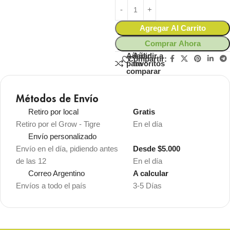
Agregar Al Carrito
Comprar Ahora
Añadir
Añadir a
Compartir:
para
favoritos
comparar
Métodos de Envío
Retiro por local
Gratis
Retiro por el Grow - Tigre
En el día
Envío personalizado
Envío en el día, pidiendo antes
Desde $5.000
de las 12
En el día
Correo Argentino
A calcular
Envíos a todo el país
3-5 Días