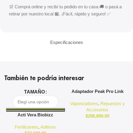
🛒 Comprá online y recibí tu pedido en tu casa 🚚 o pasá a
retirar por nuestro local 🏪. ¡Fácil, rápido y seguro! ✅
Especificaciones
También te podría interesar
Adaptador Peak Pro Link
A
TAMAÑO
Puffco
Vaporizadores
,
Repuestos y
Accesorios
Acti Vera Biobizz
$
286,800.00
Fertilizantes
,
Aditivos