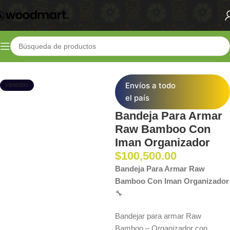
Inicio
Shop
Parafernalia
Bandejas y Ceniceros
Envíos a todo
VENDIDO
el país
Bandeja Para Armar
Raw Bamboo Con
Iman Organizador
$
100,500.00
Bandeja Para Armar Raw
Bamboo Con Iman Organizador
🔧
Bandejar para armar Raw
Bamboo – Organizador con