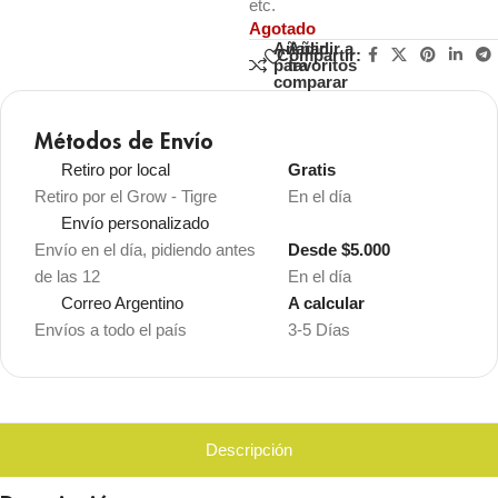
etc.
Agotado
Añadir
Añadir a
Compartir:
para
favoritos
comparar
Métodos de Envío
Retiro por local
Gratis
Retiro por el Grow - Tigre
En el día
Envío personalizado
Envío en el día, pidiendo antes
Desde $5.000
de las 12
En el día
Correo Argentino
A calcular
Envíos a todo el país
3-5 Días
Descripción