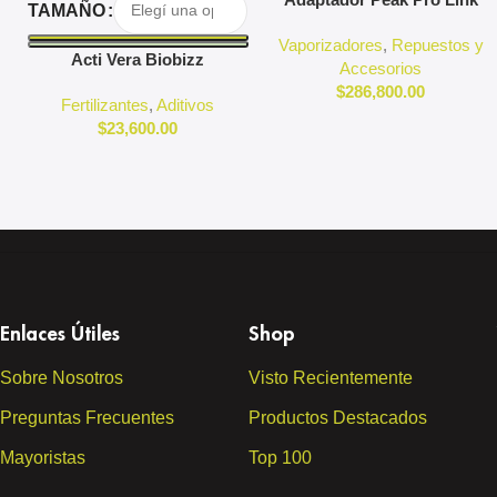
TAMAÑO
Puffco
Vaporizadores
,
Repuestos y
Acti Vera Biobizz
Accesorios
$
286,800.00
Fertilizantes
,
Aditivos
$
23,600.00
Enlaces Útiles
Shop
Sobre Nosotros
Visto Recientemente
Preguntas Frecuentes
Productos Destacados
Mayoristas
Top 100