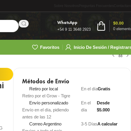
Sobre Nosotros
Preguntas Frecuentes
Contactan
WhatsApp
$
0.00
0
element
+54 9 11 3648 2923
Favoritos
Inicio De Sesión / Registrar
Métodos de Envío
ni
Retiro por local
En el día
Gratis
Retiro por el Grow - Tigre
Envío personalizado
En el
Desde
Envío en el día, pidiendo
día
$5.000
antes de las 12
Correo Argentino
3-5 Días
A calcular
NG
Envíos a todo el país