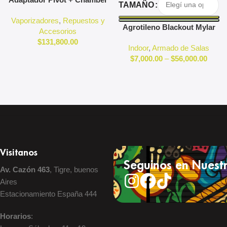
TAMAÑO
3D Pivot
Vaporizadores
,
Repuestos y
Agrotileno Blackout Mylar
Accesorios
Reflectante Indoor
$
131,800.00
Indoor
,
Armado de Salas
$
7,000.00
–
$
56,000.00
Visitanos
Seguinos en Nuestr
Av. Cazón 463
, Tigre, buenos
Aires
Estacionamiento España 444
Horarios
: