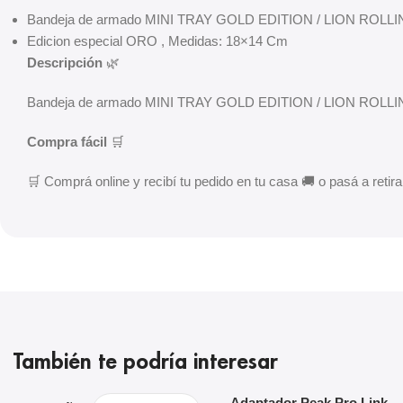
Bandeja de armado MINI TRAY GOLD EDITION / LION ROLL
Edicion especial ORO , Medidas: 18×14 Cm
Descripción
🌿
Bandeja de armado MINI TRAY GOLD EDITION / LION ROLLIN
Compra fácil
🛒
🛒 Comprá online y recibí tu pedido en tu casa 🚚 o pasá a retirar
También te podría interesar
Seleccionar Opciones
Agregar Al Carrito
Adaptador Peak Pro Link