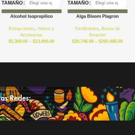
TAMAÑO
TAMAÑO
Alcohol Isopropilico
Alga Bloom Plagron
Extracciones
,
Vidrios y
Fertilizantes
,
Bases de
Accesorios
floración
$
5,300.00
–
$
13,000.00
$
30,746.00
–
$
293,486.00
as Redes: