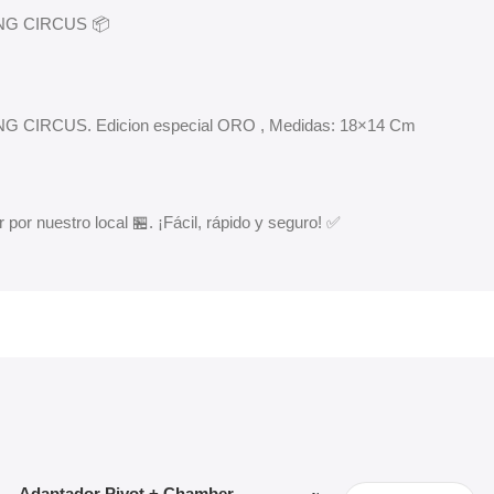
ING CIRCUS 📦
G CIRCUS. Edicion especial ORO , Medidas: 18×14 Cm
 por nuestro local 🏪. ¡Fácil, rápido y seguro! ✅
Agregar Al Carrito
Seleccionar Opciones
Adaptador Pivot + Chamber