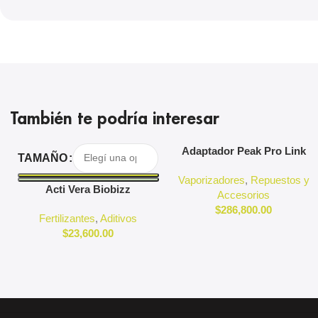
También te podría interesar
Seleccionar Opciones
Agregar Al Carrito
Adaptador Peak Pro Link
TAMAÑO
Puffco
Vaporizadores
,
Repuestos y
Acti Vera Biobizz
Accesorios
$
286,800.00
Fertilizantes
,
Aditivos
$
23,600.00