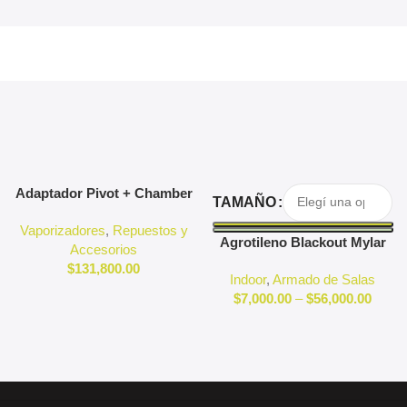
Agregar Al Carrito
Seleccionar Opciones
Adaptador Pivot + Chamber
TAMAÑO
3D Pivot
Vaporizadores
,
Repuestos y
Agrotileno Blackout Mylar
Accesorios
Reflectante Indoor
$
131,800.00
Indoor
,
Armado de Salas
$
7,000.00
–
$
56,000.00