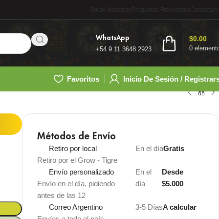
Sobre Nosotros
Preguntas Frecuentes
Contactan
WhatsApp
$
0.00
0
element
+54 9 11 3648 2923
Favoritos
Inicio De Sesión / Registrar
Métodos de Envío
Retiro por local
En el día
Gratis
Retiro por el Grow - Tigre
Envío personalizado
En el
Desde
Envío en el día, pidiendo
día
$5.000
antes de las 12
Correo Argentino
3-5 Días
A calcular
Envíos a todo el país