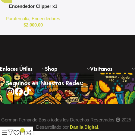
Encendedor Clipper x1
Parafernalia
,
Encendedores
$
2,000.00
Enlaces Útiles
Shop
Visitanos
Seguinos en Nuestras Redes:
German Fernando Bosio todos los Derechos Reservados
2025 -
Desarrollado por
Danila Digital
.
0