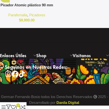
Picador Atomic plástico 90 mm
con rejilla y contenedor
Parafernalia
,
Picadores
$
9,900.00
Enlaces Útiles
Shop
Visitanos
Seguinos en Nuestras Redes:
German Fernando Bosio todos los Derechos Reservados
2025 -
Desarrollado por
Danila Digital
.
0