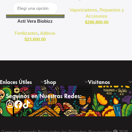
Puffco
Vaporizadores
,
Repuestos y
Accesorios
Acti Vera Biobizz
$
286,800.00
Fertilizantes
,
Aditivos
$
23,600.00
Enlaces Útiles
Shop
Visitanos
Seguinos en Nuestras Redes:
German Fernando Bosio todos los Derechos Reservados
2025 -