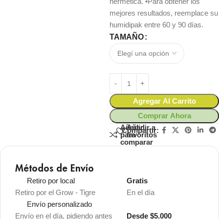
hermética. •Para obtener los
mejores resultados, reemplace su
humidipak entre 60 y 90 días.
TAMAÑO
Agregar Al Carrito
Comprar Ahora
Añadir
Añadir a
Compartir:
para
favoritos
comparar
Métodos de Envío
Retiro por local
Gratis
Retiro por el Grow - Tigre
En el día
Envío personalizado
Envío en el día, pidiendo antes
Desde $5.000