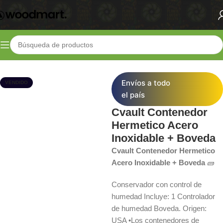
Inicio
Shop
Cosecha
Almacenado y transporte
Envíos a todo
VENDIDO
el país
Cvault Contenedor
Hermetico Acero
Inoxidable + Boveda
Cvault Contenedor Hermetico
Acero Inoxidable + Boveda
🧱
Conservador con control de
humedad Incluye: 1 Controlador
de humedad Boveda. Origen:
USA •Los contenedores de